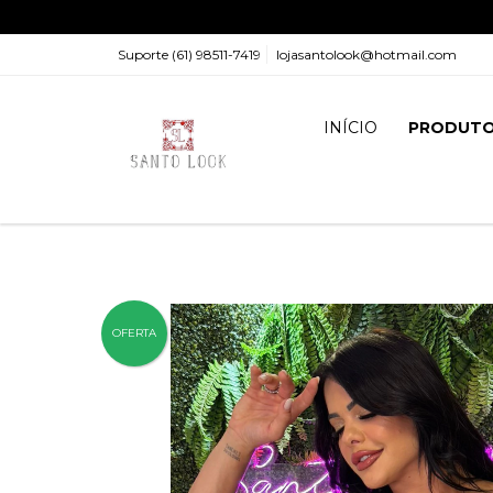
Suporte (61) 98511-7419
lojasantolook@hotmail.com
INÍCIO
PRODUT
OFERTA