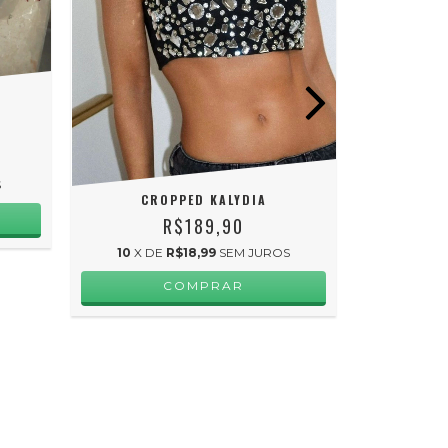
S
CROPPED KALYDIA
R$189,90
10
X DE
R$18,99
SEM JUROS
R$
COMPRAR
3
X D