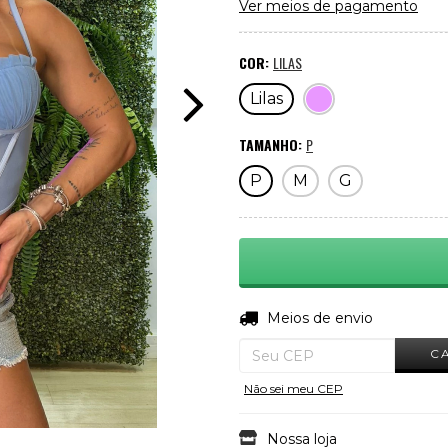
Ver meios de pagamento
COR:
LILAS
Lilas
TAMANHO:
P
P
M
G
Entregas para o CEP:
Meios de envio
C
Não sei meu CEP
Nossa loja