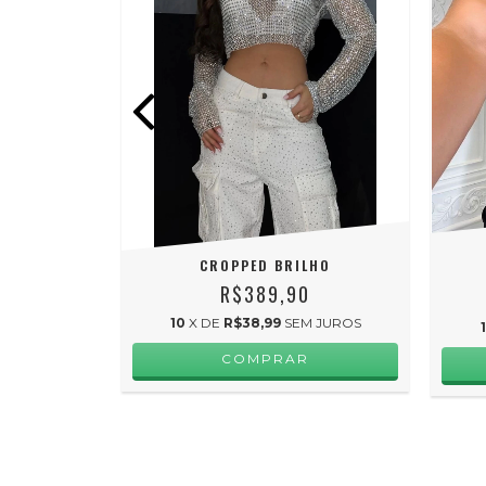
CROPPED BRILHO
NI
R$389,90
FF
10
X DE
R$38,99
SEM JUROS
COMPRAR
 JUROS