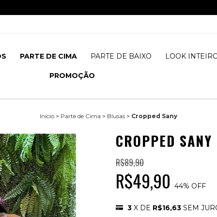
NOVIDADES SEMANALMENTE | ASSISTA OS STORIES @SANTOLOOKOFICIAL ❤️
OS
PARTE DE CIMA
PARTE DE BAIXO
LOOK INTEIR
PROMOÇÃO
Início
>
Parte de Cima
>
Blusas
>
Cropped Sany
CROPPED SANY
R$89,90
R$49,90
44
% OFF
3
X DE
R$16,63
SEM JUR