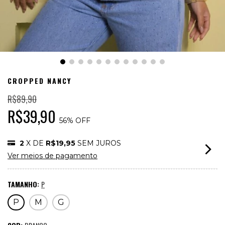
CROPPED NANCY
R$89,90
R$39,90
56
% OFF
2
X DE
R$19,95
SEM JUROS
Ver meios de pagamento
TAMANHO:
P
P
M
G