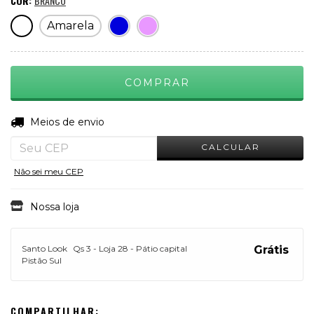
COR:
BRANCO
Amarela
ALTERAR CEP
Entregas para o CEP:
Meios de envio
CALCULAR
Não sei meu CEP
Nossa loja
Santo Look
Qs 3 - Loja 28 - Pátio capital
Grátis
Pistão Sul
COMPARTILHAR: