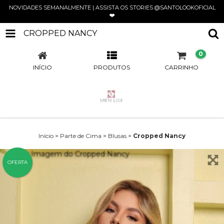
NOVIDADES SEMANALMENTE | ASSISTA OS STORIES @SANTOLOOKOFICIAL
❤️
CROPPED NANCY
0
INÍCIO
PRODUTOS
CARRINHO
Início
>
Parte de Cima
>
Blusas
>
Cropped Nancy
OFERTA