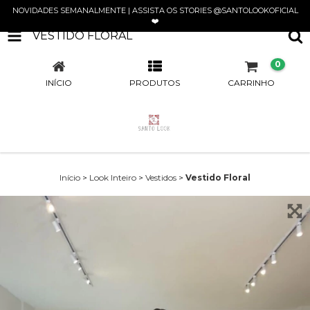
NOVIDADES SEMANALMENTE | ASSISTA OS STORIES @SANTOLOOKOFICIAL
❤️
VESTIDO FLORAL
0
INÍCIO
PRODUTOS
CARRINHO
Início
>
Look Inteiro
>
Vestidos
>
Vestido Floral