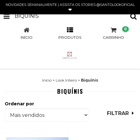
NOVIDADES SEMANALMENTE | ASSISTA OS STORIES @SANTOLOOKOFICIAL
❤️
BIQUÍNIS
0
INÍCIO
PRODUTOS
CARRINHO
Início
>
Look Inteiro
>
Biquínis
BIQUÍNIS
Ordenar por
FILTRAR